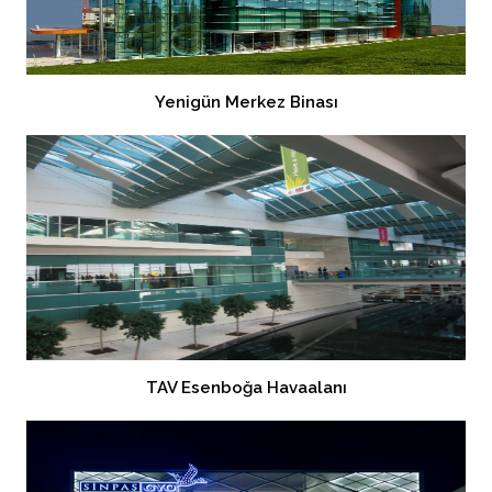
Yenigün Merkez Binası
TAV Esenboğa Havaalanı