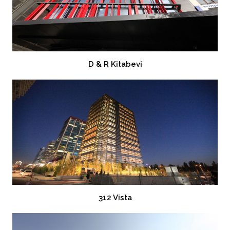
D & R Kitabevi
312 Vista