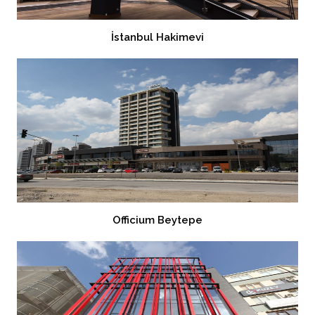
İstanbul Hakimevi
Officium Beytepe