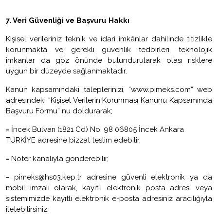
7.
Veri Güvenliği ve Başvuru Hakkı
Kişisel verileriniz teknik ve idari imkânlar dahilinde titizlikle
korunmakta ve gerekli güvenlik tedbirleri, teknolojik
imkanlar da göz önünde bulundurularak olası risklere
uygun bir düzeyde sağlanmaktadır.
Kanun kapsamındaki taleplerinizi, “www.pimeks.com” web
adresindeki
“Kişisel Verilerin Korunması Kanunu Kapsamında
Başvuru Formu”
nu doldurarak;
-
İncek Bulvarı (1821 Cd) No: 98 06805 İncek Ankara
TÜRKİYE adresine bizzat teslim edebilir,
-
Noter kanalıyla gönderebilir,
-
pimeks@hs03.
kep.tr
adresine güvenli elektronik ya da
mobil imzalı olarak, kayıtlı elektronik posta adresi veya
sistemimizde kayıtlı elektronik e-posta adresiniz aracılığıyla
iletebilirsiniz.