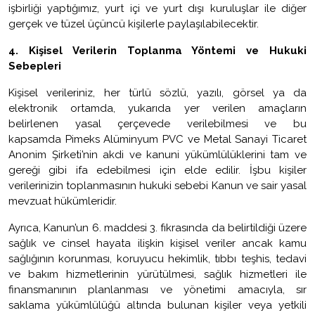
işbirliği yaptığımız, yurt içi ve yurt dışı kuruluşlar ile diğer
gerçek ve tüzel üçüncü kişilerle paylaşılabilecektir.
4.
Kişisel Verilerin Toplanma Yöntemi ve Hukuki
Sebepleri
Kişisel verileriniz, her türlü sözlü, yazılı, görsel ya da
elektronik ortamda, yukarıda yer verilen amaçların
belirlenen yasal çerçevede verilebilmesi ve bu
kapsamda
Pimeks Alüminyum PVC ve Metal Sanayi Ticaret
Anonim Şirketi
’nin akdi ve kanuni yükümlülüklerini tam ve
gereği gibi ifa edebilmesi için elde edilir. İşbu kişiler
verilerinizin toplanmasının hukuki sebebi Kanun ve sair yasal
mevzuat hükümleridir.
Ayrıca, Kanun’un 6. maddesi 3. fıkrasında da belirtildiği üzere
sağlık ve cinsel hayata ilişkin kişisel veriler ancak kamu
sağlığının korunması, koruyucu hekimlik, tıbbı teşhis, tedavi
ve bakım hizmetlerinin yürütülmesi, sağlık hizmetleri ile
finansmanının planlanması ve yönetimi amacıyla, sır
saklama yükümlülüğü altında bulunan kişiler veya yetkili