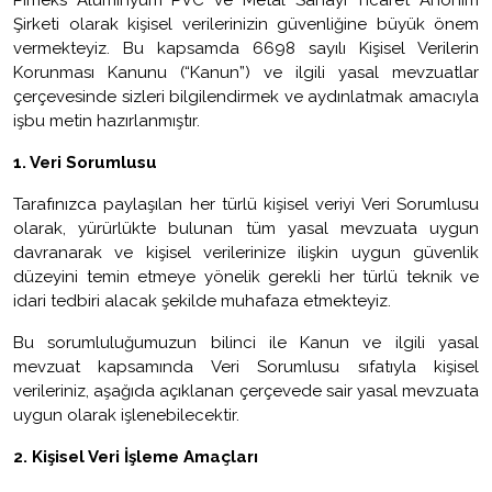
Pimeks Alüminyum PVC ve Metal Sanayi Ticaret Anonim
Şirketi olarak kişisel verilerinizin güvenliğine büyük önem
vermekteyiz. Bu kapsamda 6698 sayılı Kişisel Verilerin
Korunması Kanunu (“Kanun”) ve ilgili yasal mevzuatlar
çerçevesinde sizleri bilgilendirmek ve aydınlatmak amacıyla
işbu metin hazırlanmıştır.
1.
Veri Sorumlusu
Tarafınızca paylaşılan her türlü kişisel veriyi Veri Sorumlusu
olarak, yürürlükte bulunan tüm yasal mevzuata uygun
davranarak ve kişisel verilerinize ilişkin uygun güvenlik
düzeyini temin etmeye yönelik gerekli her türlü teknik ve
idari tedbiri alacak şekilde muhafaza etmekteyiz.
Bu sorumluluğumuzun bilinci ile Kanun ve ilgili yasal
mevzuat kapsamında Veri Sorumlusu sıfatıyla kişisel
verileriniz, aşağıda açıklanan çerçevede sair yasal mevzuata
uygun olarak işlenebilecektir.
2.
Kişisel Veri İşleme Amaçları